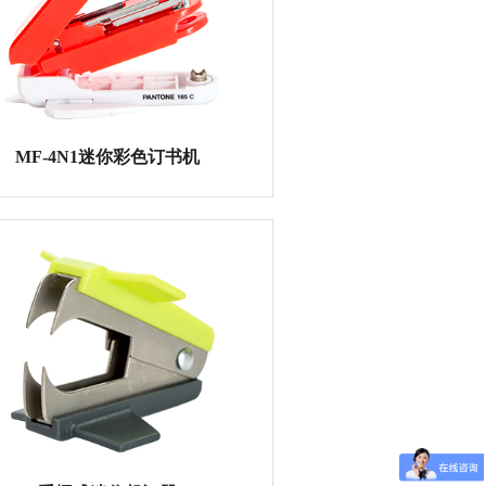
精品推荐
重型订书机
MF-4N1迷你彩色订书