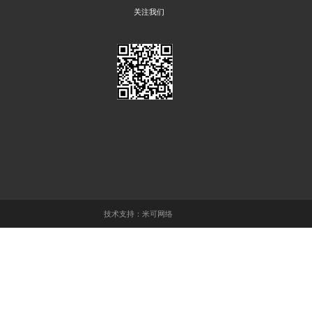
胶带座
一楽堂WBA401纳米白