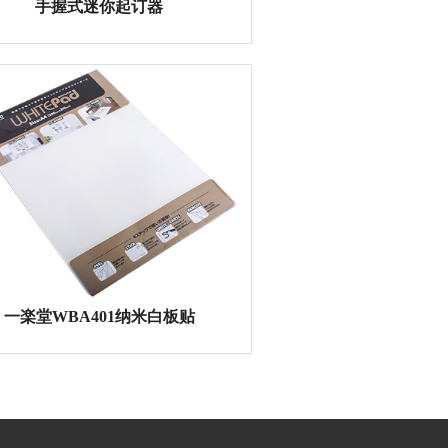
型订书机
手握式迷你起订器