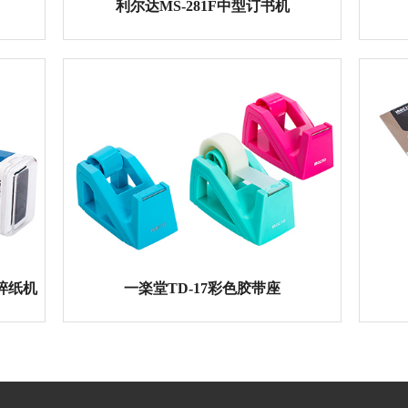
中型订书机
利尔达MS-281F中