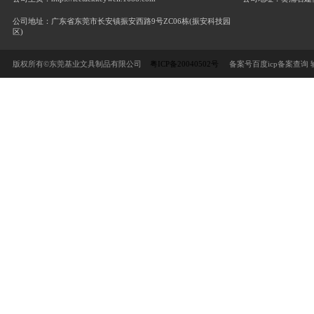
一楽堂PU2001金属打孔机
首页
推荐产品
供应产品
公司档案
东莞基业文具制品有限公司
联系人：陈小姐/Renee
联