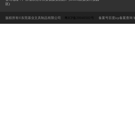
INOZTO NCP-26（4个）手工打花机
首页
推荐产品
供应产品
公司档案
东莞基业文具制品有限公司
联系人：陈小姐/Renee
联
联系电话：188-2581-6727
固