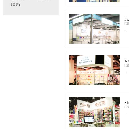
联系我们
联系人：陈小姐/Renee
电话： 188-2581-6727
座机：+86(769)89299988-
8821
公司地址：广东省东莞市长安
镇振安西路9号ZC06栋(振安科
技园区)